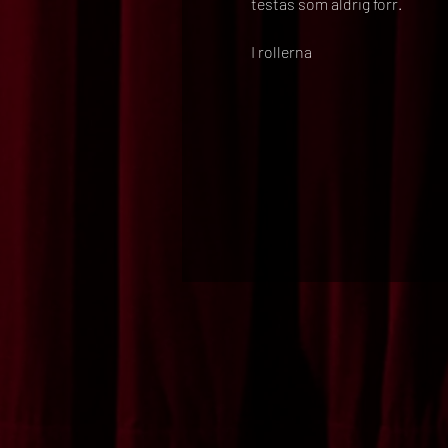
testas som aldrig förr.
I rollerna