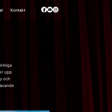
al
Kontakt
rkliga
er upp
dy och
växande