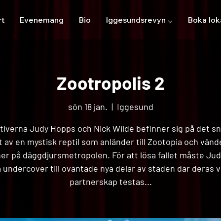
rt
Evenemang
Bio
Iggesundsrevyn ⌵
Boka lok
Zootropolis 2
sön 18 jan.
  |  
Iggesund
tiverna Judy Hopps och Nick Wilde befinner sig på det sni
t av en mystisk reptil som anländer till Zootopia och vänd
er på däggdjursmetropolen. För att lösa fallet måste Ju
å undercover till oväntade nya delar av staden där deras 
partnerskap testas...