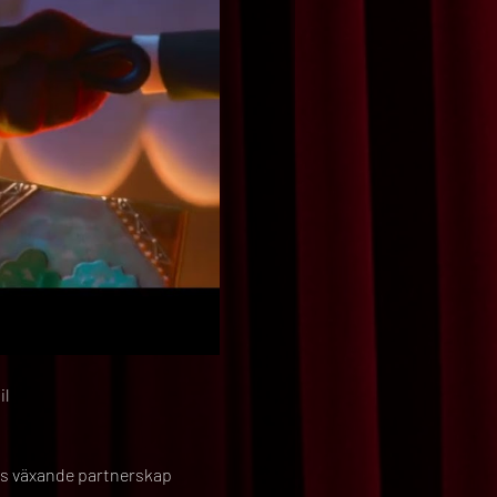
il
ras växande partnerskap 