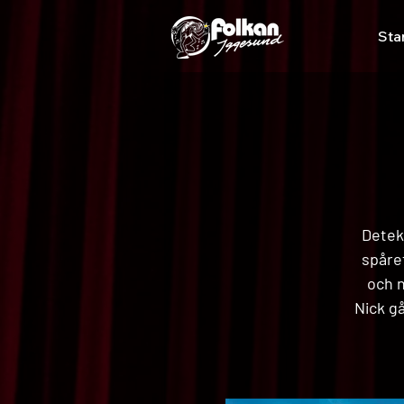
Sta
Detek
spåre
och n
Nick g