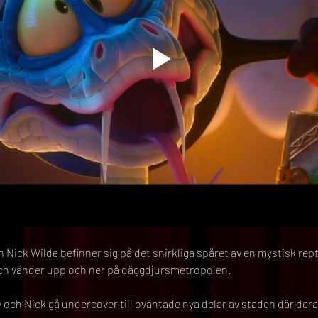
Nick Wilde befinner sig på det snirkliga spåret av en mystisk rept
och vänder upp och ner på däggdjursmetropolen.
y och Nick gå undercover till oväntade nya delar av staden där de